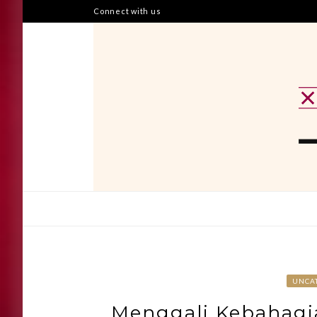
Skip
Connect with us
to
content
THE MOBILE H
GET IN TO MAGNIFY THE GAMING KNOWLEDGE
UNCA
Menggali Kebahagia