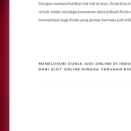
Dengan memperhatikan hal-hal di atas, Anda bisa 
untuk selalu menjaga keamanan data pribadi Anda da
bermanfaat bagi Anda yang gemar bermain judi onlin
MENELUSURI DUNIA JUDI ONLINE DI INDO
Post
DARI SLOT ONLINE HINGGA TARUHAN BO
navigation