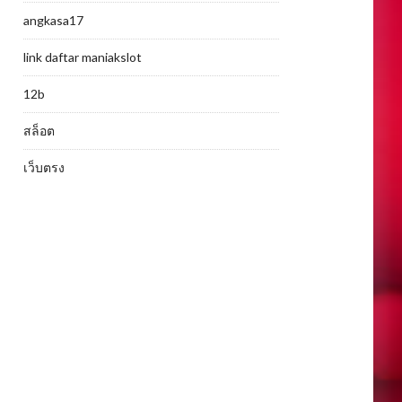
angkasa17
link daftar maniakslot
12b
สล็อต
เว็บตรง