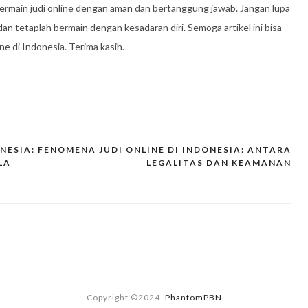
bermain judi online dengan aman dan bertanggung jawab. Jangan lupa
n tetaplah bermain dengan kesadaran diri. Semoga artikel ini bisa
e di Indonesia. Terima kasih.
NESIA:
FENOMENA JUDI ONLINE DI INDONESIA: ANTARA
LA
LEGALITAS DAN KEAMANAN
Copyright ©2024 .
PhantomPBN