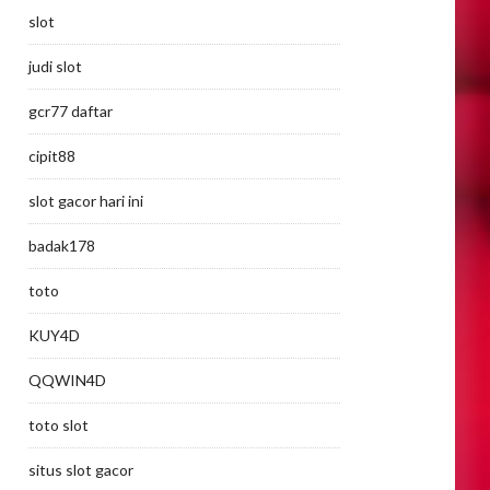
slot
judi slot
gcr77 daftar
cipit88
slot gacor hari ini
badak178
toto
KUY4D
QQWIN4D
toto slot
situs slot gacor