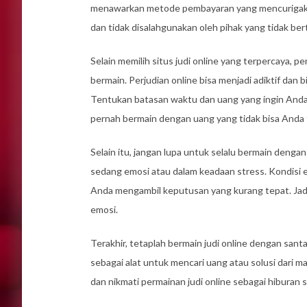
menawarkan metode pembayaran yang mencurigakan
dan tidak disalahgunakan oleh pihak yang tidak be
Selain memilih situs judi online yang terpercaya,
bermain. Perjudian online bisa menjadi adiktif dan 
Tentukan batasan waktu dan uang yang ingin Anda
pernah bermain dengan uang yang tidak bisa Anda 
Selain itu, jangan lupa untuk selalu bermain dengan 
sedang emosi atau dalam keadaan stress. Kondisi
Anda mengambil keputusan yang kurang tepat. Jadi
emosi.
Terakhir, tetaplah bermain judi online dengan san
sebagai alat untuk mencari uang atau solusi dari ma
dan nikmati permainan judi online sebagai hiburan 